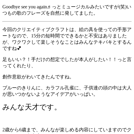
Goodbye see you again
♬っとミュージカルみたいですが
(
笑
)
い
つもの歌のフレーズを自然に発してました。
今回のクリエイティブクラフトは、絵の具を使っての手形ア
ートなので、
15
分の短時間でできるかと不安はありました
が、ワクワクして楽しそうなことはみんなテキパキとするん
ですね
💕
足もいい？！手だけの想定でしたが本人がしたい！！っと言
ってくれたり、
創作意欲がわいてきたんですね。
ブルーのきりんに、カラフル孔雀に、子供達の頭の中は大人
が思いつかないようなアイデアがいっぱい。
みんな天才です。
2
歳から
6
歳まで、みんなが楽しめる内容にしていますのでク