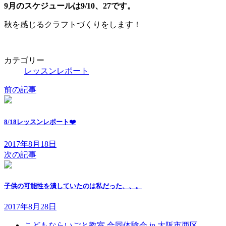
9
月のスケジュールは
9/10
、
27
です。
秋を感じるクラフトづくりをします！
カテゴリー
レッスンレポート
前の記事
8/18レッスンレポート❤️
2017年8月18日
次の記事
子供の可能性を潰していたのは私だった、、。
2017年8月28日
こどもならいごと教室 合同体験会 in 大阪市西区