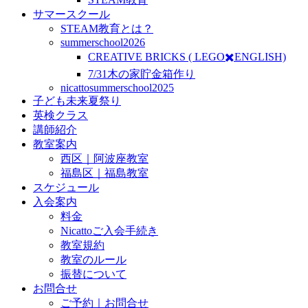
サマースクール
STEAM教育とは？
summerschool2026
CREATIVE BRICKS ( LEGO✖️ENGLISH)
7/31木の家貯金箱作り
nicattosummerschool2025
子ども未来夏祭り
英検クラス
講師紹介
教室案内
西区｜阿波座教室
福島区｜福島教室
スケジュール
入会案内
料金
Nicattoご入会手続き
教室規約
教室のルール
振替について
お問合せ
ご予約｜お問合せ