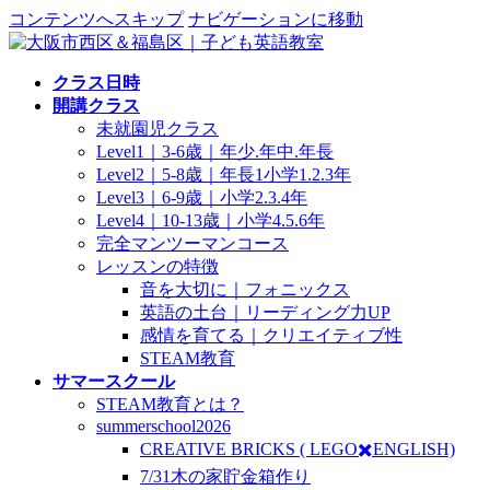
コンテンツへスキップ
ナビゲーションに移動
クラス日時
開講クラス
未就園児クラス
Level1｜3-6歳｜年少.年中.年長
Level2｜5-8歳｜年長1小学1.2.3年
Level3｜6-9歳｜小学2.3.4年
Level4｜10-13歳｜小学4.5.6年
完全マンツーマンコース
レッスンの特徴
音を大切に｜フォニックス
英語の土台｜リーディング力UP
感情を育てる｜クリエイティブ性
STEAM教育
サマースクール
STEAM教育とは？
summerschool2026
CREATIVE BRICKS ( LEGO✖️ENGLISH)
7/31木の家貯金箱作り