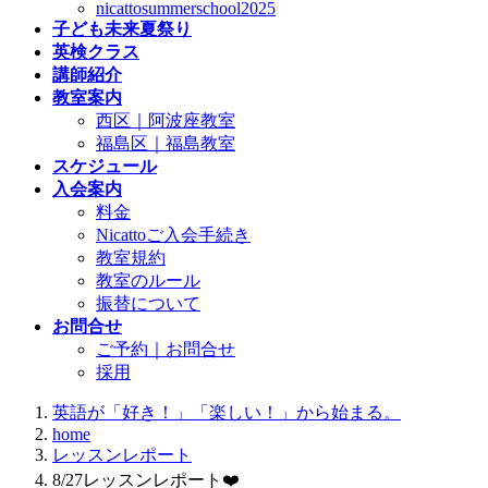
nicattosummerschool2025
子ども未来夏祭り
英検クラス
講師紹介
教室案内
西区｜阿波座教室
福島区｜福島教室
スケジュール
入会案内
料金
Nicattoご入会手続き
教室規約
教室のルール
振替について
お問合せ
ご予約｜お問合せ
採用
英語が「好き！」「楽しい！」から始まる。
home
レッスンレポート
8/27レッスンレポート❤️