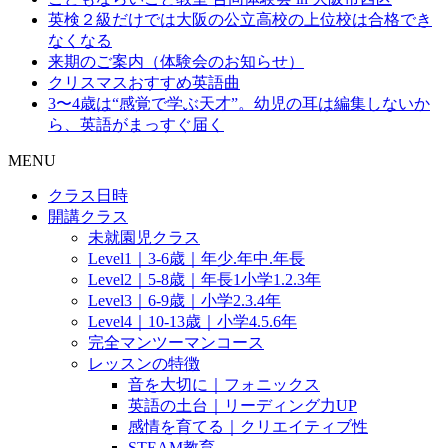
英検２級だけでは大阪の公立高校の上位校は合格でき
なくなる
来期のご案内（体験会のお知らせ）
クリスマスおすすめ英語曲
3〜4歳は“感覚で学ぶ天才”。幼児の耳は編集しないか
ら、英語がまっすぐ届く
MENU
クラス日時
開講クラス
未就園児クラス
Level1｜3-6歳｜年少.年中.年長
Level2｜5-8歳｜年長1小学1.2.3年
Level3｜6-9歳｜小学2.3.4年
Level4｜10-13歳｜小学4.5.6年
完全マンツーマンコース
レッスンの特徴
音を大切に｜フォニックス
英語の土台｜リーディング力UP
感情を育てる｜クリエイティブ性
STEAM教育