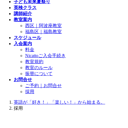
子ども未来夏祭り
英検クラス
講師紹介
教室案内
西区｜阿波座教室
福島区｜福島教室
スケジュール
入会案内
料金
Nicattoご入会手続き
教室規約
教室のルール
振替について
お問合せ
ご予約｜お問合せ
採用
英語が「好き！」「楽しい！」から始まる。
採用