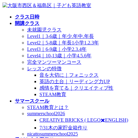
コ
ナ
ン
ビ
クラス日時
テ
ゲ
開講クラス
ン
ー
未就園児クラス
ツ
シ
Level1｜3-6歳｜年少.年中.年長
へ
ョ
Level2｜5-8歳｜年長1小学1.2.3年
ス
ン
Level3｜6-9歳｜小学2.3.4年
キ
に
Level4｜10-13歳｜小学4.5.6年
ッ
移
完全マンツーマンコース
プ
動
レッスンの特徴
音を大切に｜フォニックス
英語の土台｜リーディング力UP
感情を育てる｜クリエイティブ性
STEAM教育
サマースクール
STEAM教育とは？
summerschool2026
CREATIVE BRICKS ( LEGO✖️ENGLISH)
7/31木の家貯金箱作り
nicattosummerschool2025