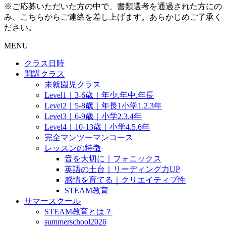
※ご応募いただいた方の中で、書類選考を通過された方にの
み、こちらからご連絡を差し上げます。あらかじめご了承く
ださい。
MENU
クラス日時
開講クラス
未就園児クラス
Level1｜3-6歳｜年少.年中.年長
Level2｜5-8歳｜年長1小学1.2.3年
Level3｜6-9歳｜小学2.3.4年
Level4｜10-13歳｜小学4.5.6年
完全マンツーマンコース
レッスンの特徴
音を大切に｜フォニックス
英語の土台｜リーディング力UP
感情を育てる｜クリエイティブ性
STEAM教育
サマースクール
STEAM教育とは？
summerschool2026