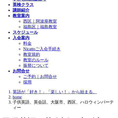
英検クラス
講師紹介
教室案内
西区｜阿波座教室
福島区｜福島教室
スケジュール
入会案内
料金
Nicattoご入会手続き
教室規約
教室のルール
振替について
お問合せ
ご予約｜お問合せ
採用
英語が「好き！」「楽しい！」から始まる。
home
子供英語、英会話、大阪市、西区、ハロウィンパーテ
ィー