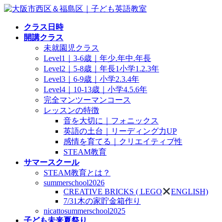
コ
ナ
ン
ビ
クラス日時
テ
ゲ
開講クラス
ン
ー
未就園児クラス
ツ
シ
Level1｜3-6歳｜年少.年中.年長
へ
ョ
Level2｜5-8歳｜年長1小学1.2.3年
ス
ン
Level3｜6-9歳｜小学2.3.4年
キ
に
Level4｜10-13歳｜小学4.5.6年
ッ
移
完全マンツーマンコース
プ
動
レッスンの特徴
音を大切に｜フォニックス
英語の土台｜リーディング力UP
感情を育てる｜クリエイティブ性
STEAM教育
サマースクール
STEAM教育とは？
summerschool2026
CREATIVE BRICKS ( LEGO
ENGLISH)
7/31木の家貯金箱作り
nicattosummerschool2025
子ども未来夏祭り