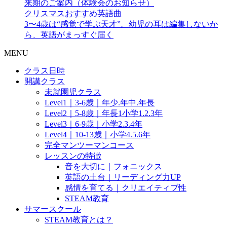
来期のご案内（体験会のお知らせ）
クリスマスおすすめ英語曲
3〜4歳は“感覚で学ぶ天才”。幼児の耳は編集しないか
ら、英語がまっすぐ届く
MENU
クラス日時
開講クラス
未就園児クラス
Level1｜3-6歳｜年少.年中.年長
Level2｜5-8歳｜年長1小学1.2.3年
Level3｜6-9歳｜小学2.3.4年
Level4｜10-13歳｜小学4.5.6年
完全マンツーマンコース
レッスンの特徴
音を大切に｜フォニックス
英語の土台｜リーディング力UP
感情を育てる｜クリエイティブ性
STEAM教育
サマースクール
STEAM教育とは？