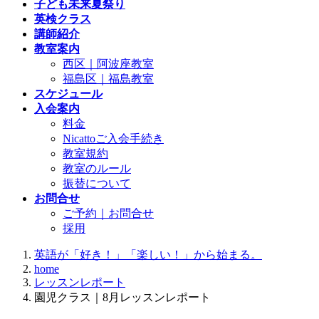
子ども未来夏祭り
英検クラス
講師紹介
教室案内
西区｜阿波座教室
福島区｜福島教室
スケジュール
入会案内
料金
Nicattoご入会手続き
教室規約
教室のルール
振替について
お問合せ
ご予約｜お問合せ
採用
英語が「好き！」「楽しい！」から始まる。
home
レッスンレポート
園児クラス｜8月レッスンレポート