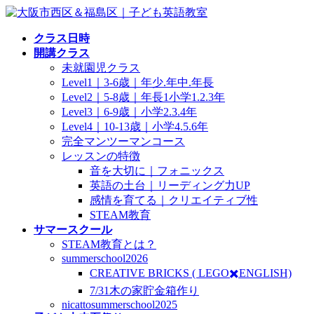
コ
ナ
ン
ビ
クラス日時
テ
ゲ
開講クラス
ン
ー
未就園児クラス
ツ
シ
Level1｜3-6歳｜年少.年中.年長
へ
ョ
Level2｜5-8歳｜年長1小学1.2.3年
ス
ン
Level3｜6-9歳｜小学2.3.4年
キ
に
Level4｜10-13歳｜小学4.5.6年
ッ
移
完全マンツーマンコース
プ
動
レッスンの特徴
音を大切に｜フォニックス
英語の土台｜リーディング力UP
感情を育てる｜クリエイティブ性
STEAM教育
サマースクール
STEAM教育とは？
summerschool2026
CREATIVE BRICKS ( LEGO✖️ENGLISH)
7/31木の家貯金箱作り
nicattosummerschool2025