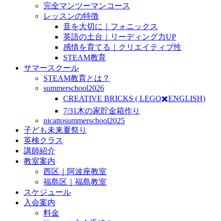
完全マンツーマンコース
レッスンの特徴
音を大切に｜フォニックス
英語の土台｜リーディング力UP
感情を育てる｜クリエイティブ性
STEAM教育
サマースクール
STEAM教育とは？
summerschool2026
CREATIVE BRICKS ( LEGO✖️ENGLISH)
7/31木の家貯金箱作り
nicattosummerschool2025
子ども未来夏祭り
英検クラス
講師紹介
教室案内
西区｜阿波座教室
福島区｜福島教室
スケジュール
入会案内
料金