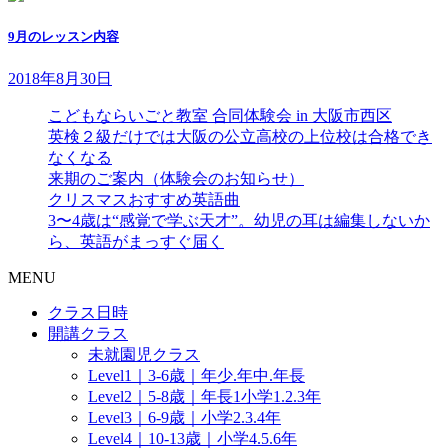
9月のレッスン内容
2018年8月30日
こどもならいごと教室 合同体験会 in 大阪市西区
英検２級だけでは大阪の公立高校の上位校は合格でき
なくなる
来期のご案内（体験会のお知らせ）
クリスマスおすすめ英語曲
3〜4歳は“感覚で学ぶ天才”。幼児の耳は編集しないか
ら、英語がまっすぐ届く
MENU
クラス日時
開講クラス
未就園児クラス
Level1｜3-6歳｜年少.年中.年長
Level2｜5-8歳｜年長1小学1.2.3年
Level3｜6-9歳｜小学2.3.4年
Level4｜10-13歳｜小学4.5.6年