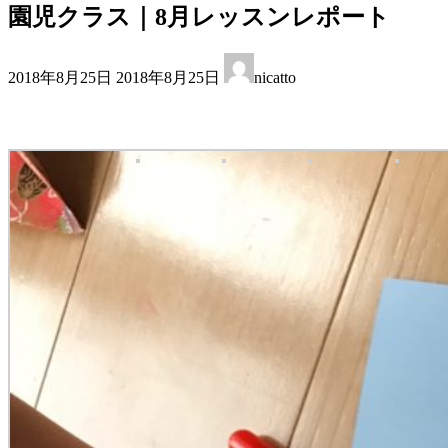
園児クラス｜8月レッスンレポート
最
2018年8月25日
2018年8月25日
nicatto
終
更
新
日
時
: