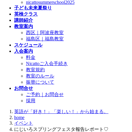
nicattosummerschool2025
子ども未来夏祭り
英検クラス
講師紹介
教室案内
西区｜阿波座教室
福島区｜福島教室
スケジュール
入会案内
料金
Nicattoご入会手続き
教室規約
教室のルール
振替について
お問合せ
ご予約｜お問合せ
採用
英語が「好き！」「楽しい！」から始まる。
home
イベント
にじいろスプリングフェスタ報告レポート♡