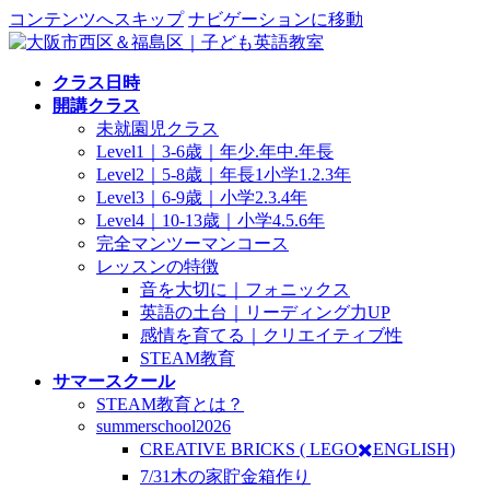
コンテンツへスキップ
ナビゲーションに移動
クラス日時
開講クラス
未就園児クラス
Level1｜3-6歳｜年少.年中.年長
Level2｜5-8歳｜年長1小学1.2.3年
Level3｜6-9歳｜小学2.3.4年
Level4｜10-13歳｜小学4.5.6年
完全マンツーマンコース
レッスンの特徴
音を大切に｜フォニックス
英語の土台｜リーディング力UP
感情を育てる｜クリエイティブ性
STEAM教育
サマースクール
STEAM教育とは？
summerschool2026
CREATIVE BRICKS ( LEGO✖️ENGLISH)
7/31木の家貯金箱作り