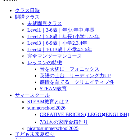
クラス日時
開講クラス
未就園児クラス
Level1｜3-6歳｜年少.年中.年長
Level2｜5-8歳｜年長1小学1.2.3年
Level3｜6-9歳｜小学2.3.4年
Level4｜10-13歳｜小学4.5.6年
完全マンツーマンコース
レッスンの特徴
音を大切に｜フォニックス
英語の土台｜リーディング力UP
感情を育てる｜クリエイティブ性
STEAM教育
サマースクール
STEAM教育とは？
summerschool2026
CREATIVE BRICKS ( LEGO✖️ENGLISH)
7/31木の家貯金箱作り
nicattosummerschool2025
子ども未来夏祭り