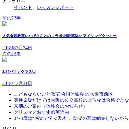
カテゴリー
イベント
、
レッスンレポート
前の記事
人気食育教室いなほさんとのコラボ企画!英語de アイシングクッキー
2018年3月24日
次の記事
3/27バナナクラス♡
2018年3月31日
こどもならいごと教室 合同体験会 in 大阪市西区
英検２級だけでは大阪の公立高校の上位校は合格できな
来期のご案内（体験会のお知らせ）
クリスマスおすすめ英語曲
3〜4歳は“感覚で学ぶ天才”。幼児の耳は編集しないか
MENU