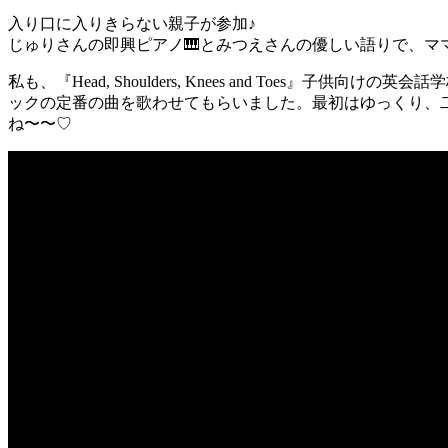
入り口に入りきらない親子が参加♪
じゅりさんの即興ピアノ
🎹
とみつえさんの優しい語りで、マ
私も、『Head, Shoulders, Knees and To
ックの定番の曲を歌わせてもらいました。最初はゆっくり、
ね〜〜♡