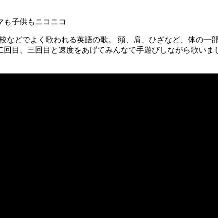
マも子供もニコニコ
es』子供向けの英会話学校などでよく歌われる英語の歌。 頭、肩、ひざ
二回目、三回目と速度をあげてみんなで手遊びしながら歌いま