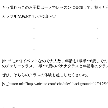
もう慣れっこのお子様は一人でレッスンに参加して、黙々と
カラフルなあおむしが沢山〜♡
[fruitful_sep] イベントなので大人数、年齢も1歳
のチェリークラス、3歳〜6歳のバナナクラスと年齢別のクラ
ぜひ、そちらのクラスの体験も起こしだくさいね。
[su_button url="https://nicatto.com/schedule/" background="#f