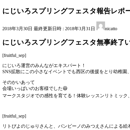
にじいろスプリングフェスタ報告レポ
2018年3月30日
最終更新日時 :
2018年3月31日
nicatto
にじいろスプリングフェスタ無事終了
[fruitful_sep]
にじいろ運営のみんながエキスパート！
SNS拡散にこの小さなイベントでも西区の後援をとり幼稚園
そのかいあって
会場いっぱいのお客様でした
😆
マークスタジオでの感性を育てる！体験レッスンリトミック
[fruitful_sep]
リトぴよのじゅりさんと、バンビーノのみつえさんによる絵