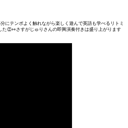
など、体の一部分にテンポよく触れながら楽しく遊んで英語も学べるリトミ
した
👏
👀
さすがじゅりさんの即興演奏付きは盛り上がります