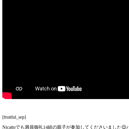
[fruitful_sep]
Nicattoでも満員御礼14組の親子が参加してくださいました
😌