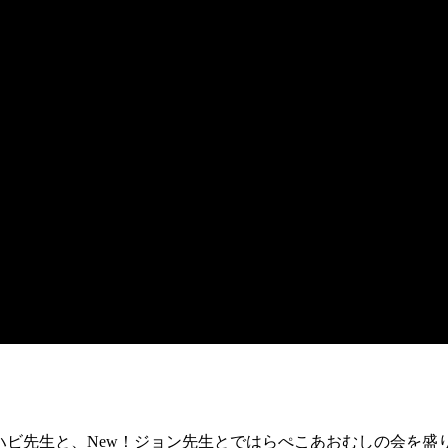
ハビ先生と、New！ジョン先生とではらぺこあおむしの会を盛