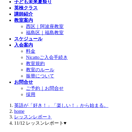
子ども未来夏祭り
英検クラス
講師紹介
教室案内
西区｜阿波座教室
福島区｜福島教室
スケジュール
入会案内
料金
Nicattoご入会手続き
教室規約
教室のルール
振替について
お問合せ
ご予約｜お問合せ
採用
英語が「好き！」「楽しい！」から始まる。
home
レッスンレポート
11/12 レッスンレポート♥