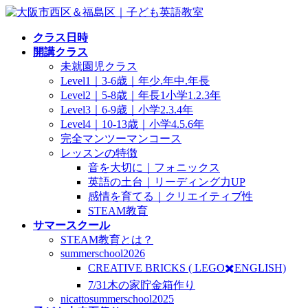
コ
ナ
ン
ビ
クラス日時
テ
ゲ
開講クラス
ン
ー
未就園児クラス
ツ
シ
Level1｜3-6歳｜年少.年中.年長
へ
ョ
Level2｜5-8歳｜年長1小学1.2.3年
ス
ン
Level3｜6-9歳｜小学2.3.4年
キ
に
Level4｜10-13歳｜小学4.5.6年
ッ
移
完全マンツーマンコース
プ
動
レッスンの特徴
音を大切に｜フォニックス
英語の土台｜リーディング力UP
感情を育てる｜クリエイティブ性
STEAM教育
サマースクール
STEAM教育とは？
summerschool2026
CREATIVE BRICKS ( LEGO✖️ENGLISH)
7/31木の家貯金箱作り
nicattosummerschool2025