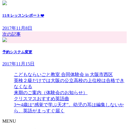
11/8 レッスンレポート❤️
2017年11月8日
次の記事
予約システム変更
2017年11月15日
こどもならいごと教室 合同体験会 in 大阪市西区
英検２級だけでは大阪の公立高校の上位校は合格でき
なくなる
来期のご案内（体験会のお知らせ）
クリスマスおすすめ英語曲
3〜4歳は“感覚で学ぶ天才”。幼児の耳は編集しないか
ら、英語がまっすぐ届く
MENU