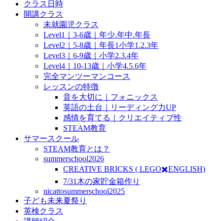
クラス日時
開講クラス
未就園児クラス
Level1｜3-6歳｜年少.年中.年長
Level2｜5-8歳｜年長1小学1.2.3年
Level3｜6-9歳｜小学2.3.4年
Level4｜10-13歳｜小学4.5.6年
完全マンツーマンコース
レッスンの特徴
音を大切に｜フォニックス
英語の土台｜リーディング力UP
感情を育てる｜クリエイティブ性
STEAM教育
サマースクール
STEAM教育とは？
summerschool2026
CREATIVE BRICKS ( LEGO✖️ENGLISH)
7/31木の家貯金箱作り
nicattosummerschool2025
子ども未来夏祭り
英検クラス