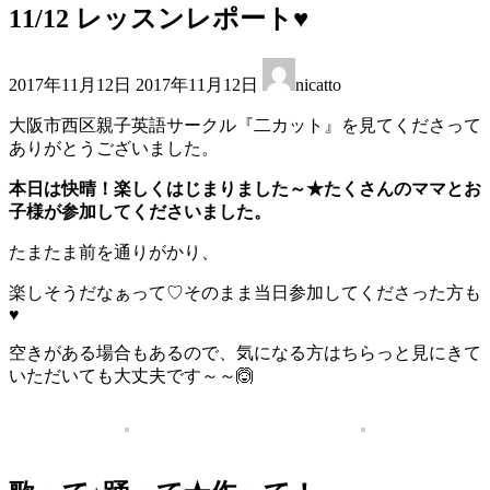
11/12 レッスンレポート♥
最
2017年11月12日
2017年11月12日
nicatto
終
更
大阪市西区親子英語サークル『二カット』を見てくださって
新
ありがとうございました。
日
時
本日は快晴！
楽しくはじまりました～★たくさんのママとお
:
子様が参加してくださいました。
たまたま前を通りがかり、
楽しそうだなぁって♡そのまま当日参加してくださった方も
♥
空きがある場合もあるので、気になる方はちらっと見にきて
いただいても大丈夫です～～🙆