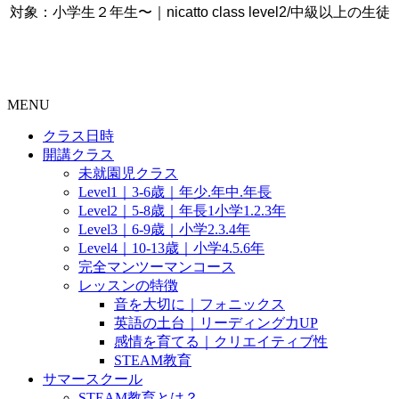
対象：小学生２年生〜｜nicatto class level2/中級以上の生徒
MENU
クラス日時
開講クラス
未就園児クラス
Level1｜3-6歳｜年少.年中.年長
Level2｜5-8歳｜年長1小学1.2.3年
Level3｜6-9歳｜小学2.3.4年
Level4｜10-13歳｜小学4.5.6年
完全マンツーマンコース
レッスンの特徴
音を大切に｜フォニックス
英語の土台｜リーディング力UP
感情を育てる｜クリエイティブ性
STEAM教育
サマースクール
STEAM教育とは？