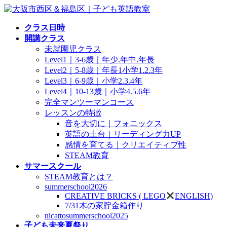
コ
ナ
ン
ビ
クラス日時
テ
ゲ
開講クラス
ン
ー
未就園児クラス
ツ
シ
Level1｜3-6歳｜年少.年中.年長
へ
ョ
Level2｜5-8歳｜年長1小学1.2.3年
ス
ン
Level3｜6-9歳｜小学2.3.4年
キ
に
Level4｜10-13歳｜小学4.5.6年
ッ
移
完全マンツーマンコース
プ
動
レッスンの特徴
音を大切に｜フォニックス
英語の土台｜リーディング力UP
感情を育てる｜クリエイティブ性
STEAM教育
サマースクール
STEAM教育とは？
summerschool2026
CREATIVE BRICKS ( LEGO
ENGLISH)
7/31木の家貯金箱作り
nicattosummerschool2025
子ども未来夏祭り