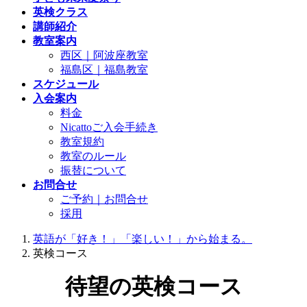
英検クラス
講師紹介
教室案内
西区｜阿波座教室
福島区｜福島教室
スケジュール
入会案内
料金
Nicattoご入会手続き
教室規約
教室のルール
振替について
お問合せ
ご予約｜お問合せ
採用
英語が「好き！」「楽しい！」から始まる。
英検コース
待望の英検コース